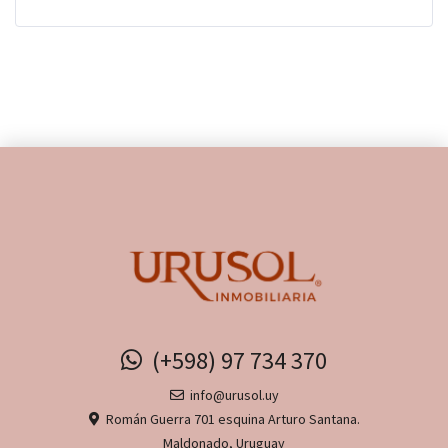
(+598) 97 734 370
info@urusol.uy
Román Guerra 701 esquina Arturo Santana.
Maldonado, Uruguay