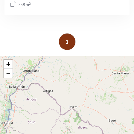
2
558 m
1
+
−