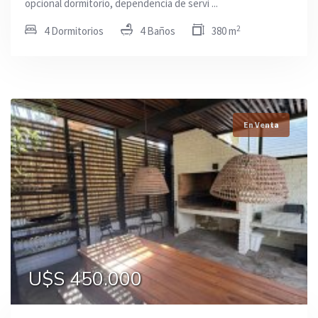
opcional dormitorio, dependencia de servi ...
2
4 Dormitorios
4 Baños
380 m
En Venta
U$S 450.000