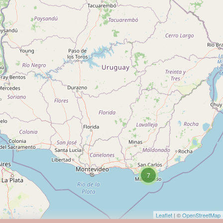
7
Leaflet
| ©
OpenStreetMap