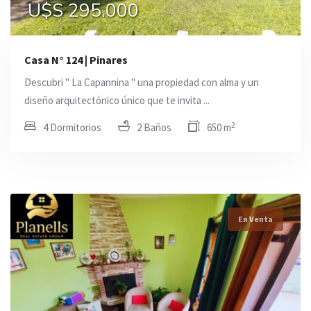
U$S 295.000
Casa N° 124 | Pinares
Descubri " La Capannina " una propiedad con alma y un
diseño arquitectónico único que te invita ...
2
4 Dormitorios
2 Baños
650 m
En Venta