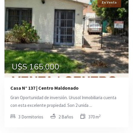
En Venta
U$S 165.000
Casa N° 137 | Centro Maldonado
Gran Oportunidad de inversión. Urusol Inmobiliaria cuenta
con esta excelente propiedad. Son 2 unida ...
2
3 Dormitorios
2 Baños
370 m