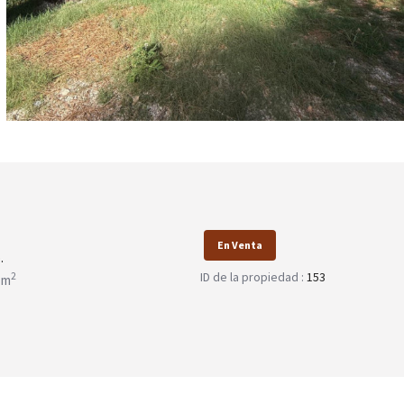
En Venta
.
ID de la propiedad :
153
2
 m