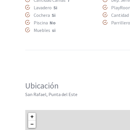
Cantidad Camas
7
Dep. Serv
Lavadero
Si
PlayRo
Cochera
Si
Cantidad
Piscina
No
Parriller
Muebles
si
Ubicación
San Rafael, Punta del Este
+
−