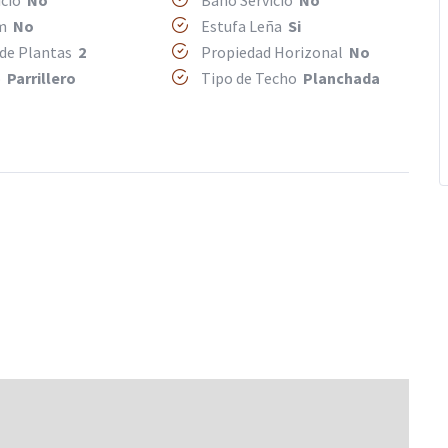
icio
No
Baño Servicio
No
om
No
Estufa Leña
Si
 de Plantas
2
Propiedad Horizonal
No
o
Parrillero
Tipo de Techo
Planchada