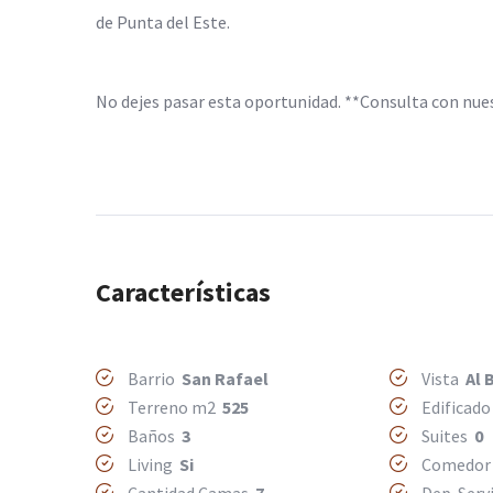
de Punta del Este.
No dejes pasar esta oportunidad. **Consulta con nues
Características
Barrio
San Rafael
Vista
Al 
Terreno m2
525
Edificad
Baños
3
Suites
0
Living
Si
Comedo