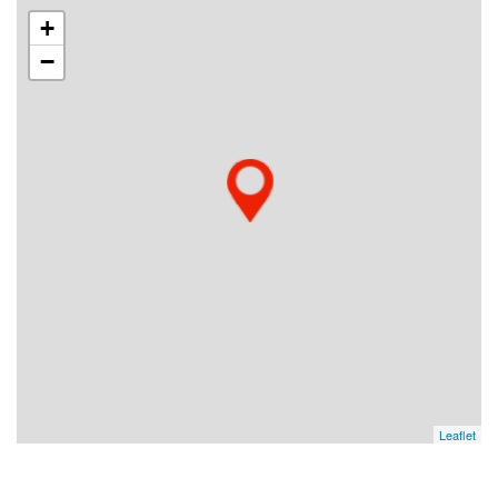
+
−
Leaflet